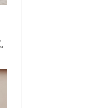
s
our