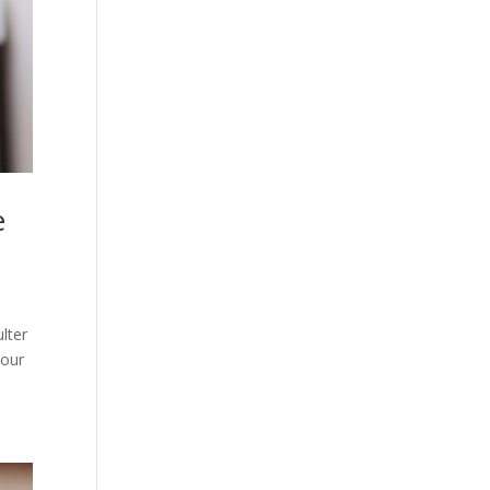
e
lter
pour